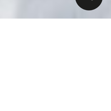
Der Winter kann
beginnen.
Herzlich willkommen
im 4* Superior Hotel
Montana Oberlech!
Im Montana sind Sie zur richtigen Zeit am
richtigen Ort. Wo Straßen unter der